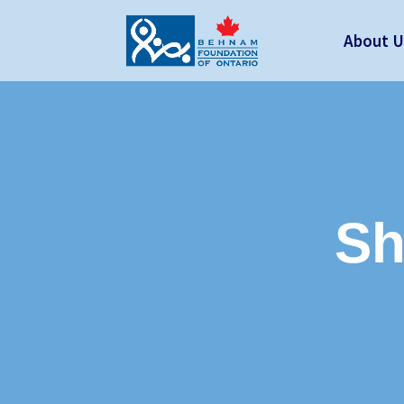
About U
Sh