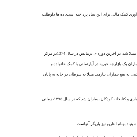
 آوری کمک مالی برای این بنیاد پرداخته است. ده ها داوطلب
خیریه بهنام دهش پور بیش از 20 سال سابقه دارد. این خیریه نام جوانی را بر پیشانی دارد که در سال ١٣٧٠ در سن هفده سالگی به بیماری سرطان مبتلا شد. در آخرین دوره ی درمانش در سال 1374در مرکز
ن یک بازارچه خیریه در آپارتمانی با کمک خانواده و
ه نفع بیماران نیازمند مبتلا به سرطان در خانه به پایان
درآمد حاصل از این برنامه‏ ها همراه با کمک‏های خانواده بهنام، دوستان و سایر نیکوکاران صرف تکمیل و تجهیز سالن انتظار بخش رادیوتراپی و اتاق بازی و کتابخانه کودکان بیماران شد که در سال ١٣٧٥، زمانی
نیاد بهنام انتاریو نیز یاریگر آنهاست.