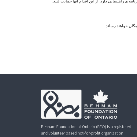
2017، بهنام انتاریو به همراه یارانش در پارک جی راس لرد واقع در 4801 خیابان دافرین (بین استیلز و فینچ) ساعت 10 صبح برنامه ی راهپیمایی دارد. از این اقدام آنها حمایت کنید.
Behnam Foundation of Ontario (BFO) is a registered
and volunteer based not-for-profit organization