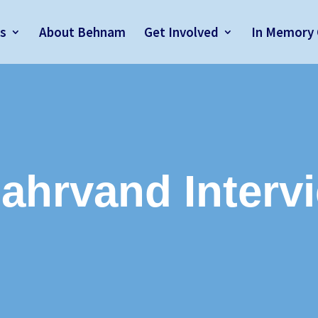
s
About Behnam
Get Involved
In Memory 
ahrvand Interv